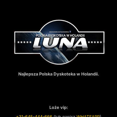
Najlepsza Polska Dyskoteka w Holandii.
Loże vip:
+31-645-444-666
(lub napisz
WHATSAPP
)