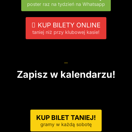
poster raz na tydzień na Whatsapp
KUP BILETY ONLINE
taniej niż przy klubowej kasie!
Zapisz w kalendarzu!
KUP BILET TANIEJ!
gramy w każdą sobotę