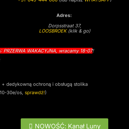
Adres:
Dorpsstraat 37,
LOOSBROEK
(klik & go)
: PRZERWA WAKACYJNA, wracamy 18-07
!
ę
 + dedykowną ochroną i obsługą stolika
 10-30e/os,
sprawdź!
)
NOWOŚĆ: Kanał Luny